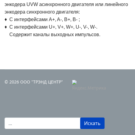
энкодера UVW асинхронного двигателя или линейного
энкодера синхронного двигателя:
♦ С интерфейсами A+, A-, B
+, B- ;
♦ С интерфейсами U+, V+, W+, U-, V-, W-.
Содержит каналы выходных импульсов.
© 2026 ООО "ТРЭНД ЦЕНТР"
Поиск
Искать